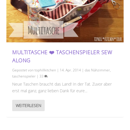
MULTITASCHE ❤️ TASCHENSPIELER SEW
ALONG
Gepostet von
tophillkitchen
|
14. Apr. 2014
|
das Nähzimmer
,
taschenspieler
|
33
Neue Taschen braucht das Land! In der Tat. Zuvor aber
erst mal ganz, ganz lieben Dank für eure...
WEITERLESEN