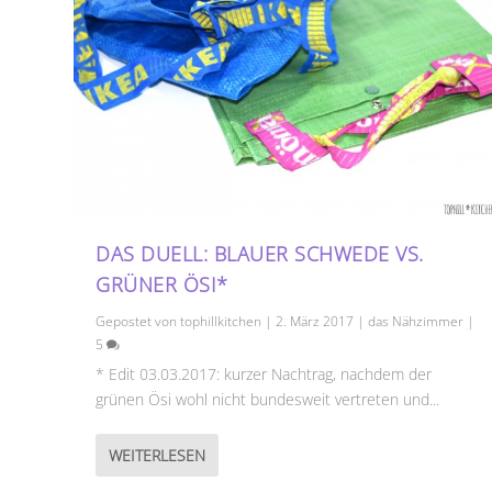
DAS DUELL: BLAUER SCHWEDE VS.
GRÜNER ÖSI*
Gepostet von
tophillkitchen
|
2. März 2017
|
das Nähzimmer
|
5
* Edit 03.03.2017: kurzer Nachtrag, nachdem der
grünen Ösi wohl nicht bundesweit vertreten und...
WEITERLESEN