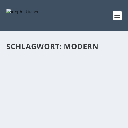
SCHLAGWORT:
MODERN
TASCHE FROSCHGOSCHERL |
NÄHMASCHINENTEST
Gepostet von
tophillkitchen
|
1. Aug. 2013
|
das Nähzimmer
|
0
Nähmaschinentest Wie versprochen, hier das
Ergebnis meines Nähmaschinentests – die Tasche...
WEITERLESEN