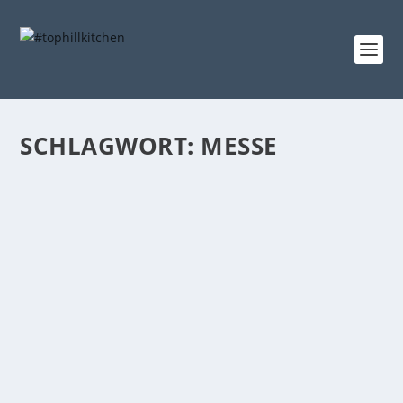
SCHLAGWORT:
MESSE
CREATIVA 2015 | ICH BIN DABEI
Gepostet von
tophillkitchen
|
18. Feb. 2015
|
das Nähzimmer
,
die
Natur
,
und andere Dinge
|
5
Ab in die Kreativhauptstadt In den letzten Wochen
war es schon auf vielen Blogs zu lesen. Ein...
WEITERLESEN