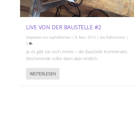
LIVE VON DER BAUSTELLE #2
Gepostet von
tophillkitchen
|
6. Nov. 2013
|
das Nähzimmer
|
3
Ja, es gibt sie noch immer – die Baustelle Kommendes
Wochenende sollte dann aber endlich...
WEITERLESEN