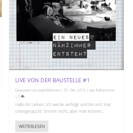
LIVE VON DER BAUSTELLE #1
Gepostet von
tophillkitchen
|
31. Okt. 2013
|
das Nähzimmer
|
2
Hallo ihr Lieben, ich werde verfolgt und bin erst mal
untergetaucht. Stimmt nicht, aber man könnte...
WEITERLESEN