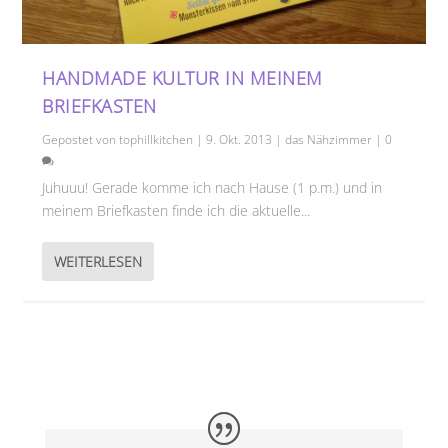
HANDMADE KULTUR IN MEINEM
BRIEFKASTEN
Gepostet von
tophillkitchen
|
9. Okt. 2013
|
das Nähzimmer
|
0
Juhuuu! Gerade komme ich nach Hause (1 p.m.) und in
meinem Briefkasten finde ich die aktuelle...
WEITERLESEN