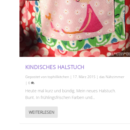
KINDISCHES HALSTUCH
Gepostet von
tophillkitchen
|
17. März 2015
|
das Nähzimmer
|
6
Heute mal kurz und bündig. Mein neues Halstuch.
Bunt. In frühlingsfrischen Farben und...
WEITERLESEN