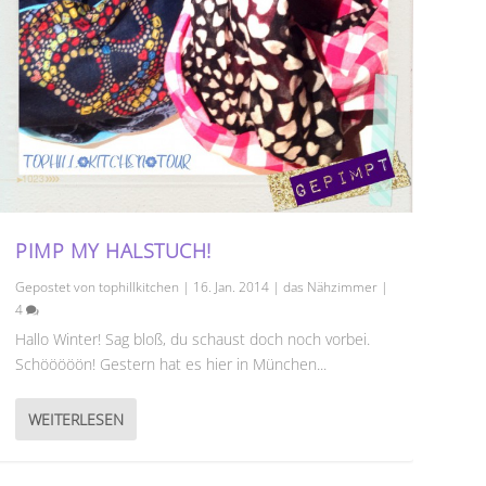
PIMP MY HALSTUCH!
Gepostet von
tophillkitchen
|
16. Jan. 2014
|
das Nähzimmer
|
4
Hallo Winter! Sag bloß, du schaust doch noch vorbei.
Schööööön! Gestern hat es hier in München...
WEITERLESEN