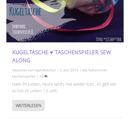
KUGELTASCHE ♥️ TASCHENSPIELER SEW
ALONG
Gepostet von
tophillkitchen
|
3. Juni 2014
|
das Nähzimmer
,
taschenspieler
|
44
Hallo ihr Lieben, heute wird’s mal wieder kurz…es gibt viel
zu tun im Leben 1.0 und...
WEITERLESEN