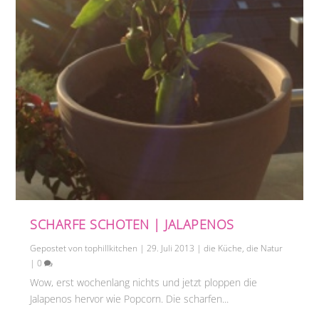
SCHARFE SCHOTEN | JALAPENOS
Gepostet von
tophillkitchen
|
29. Juli 2013
|
die Küche
,
die Natur
|
0
Wow, erst wochenlang nichts und jetzt ploppen die
Jalapenos hervor wie Popcorn. Die scharfen...