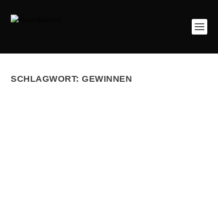
SCHLAGWORT:
GEWINNEN
AND THE WINNER IS …
Gepostet von
tophillkitchen
|
11. Nov. 2013
|
das Nähzimmer
|
6
Seid ihr schon gespannt? Ja, die Auflösung kommt
gleich. Zuerst möchte ich mich bei euch für eure...
WEITERLESEN