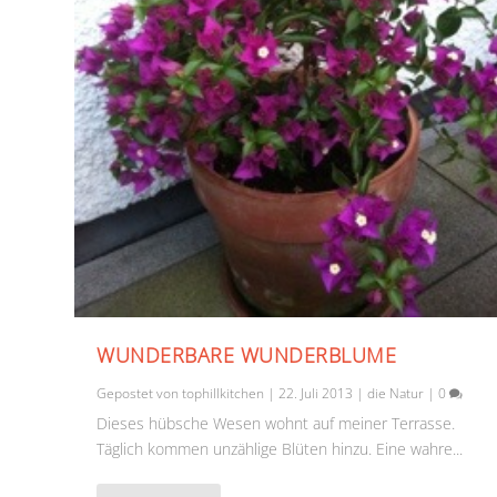
WUNDERBARE WUNDERBLUME
Gepostet von
tophillkitchen
|
22. Juli 2013
|
die Natur
|
0
Dieses hübsche Wesen wohnt auf meiner Terrasse.
Täglich kommen unzählige Blüten hinzu. Eine wahre...