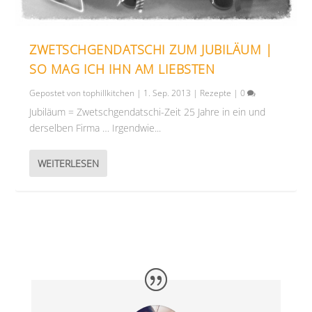
ZWETSCHGENDATSCHI ZUM JUBILÄUM |
SO MAG ICH IHN AM LIEBSTEN
Gepostet von
tophillkitchen
|
1. Sep. 2013
|
Rezepte
|
0
Jubiläum = Zwetschgendatschi-Zeit 25 Jahre in ein und
derselben Firma … Irgendwie...
WEITERLESEN