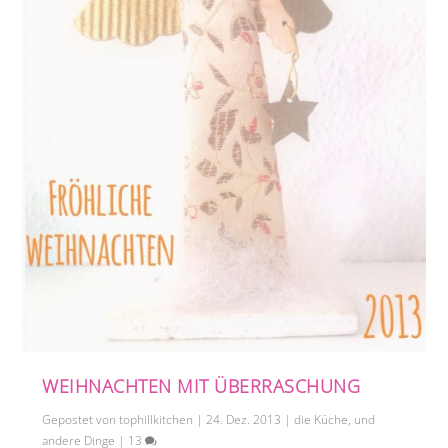
WEIHNACHTEN MIT ÜBERRASCHUNG
Gepostet von
tophillkitchen
|
24. Dez. 2013
|
die Küche
,
und
andere Dinge
|
13