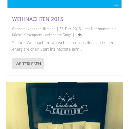
WEIHNACHTEN 2015
Gepostet von
tophillkitchen
|
23. Dez. 2015
|
das Nähzimmer
,
die
Küche
,
Kissenparty
,
und andere Dinge
|
4
Schöne Weihnachten wünsche ich euch allen. Und einen
energiereichen Start ins nächste Jahr....
WEITERLESEN