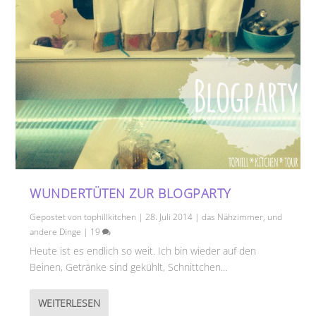
WUNDERTÜTEN ZUR BLOGPARTY
Gepostet von
tophillkitchen
|
28. Juli 2014
|
das Nähzimmer
,
und
andere Dinge
|
19
Heute ist es endlich so weit. Ich bin wieder auf den
Beinen, Getränke sind gekühlt, Schnittchen...
WEITERLESEN