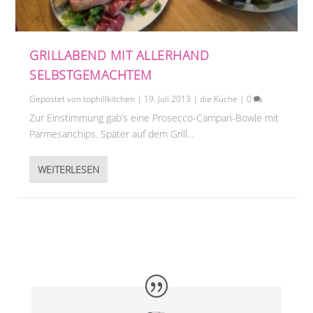
GRILLABEND MIT ALLERHAND
SELBSTGEMACHTEM
Gepostet von
tophillkitchen
|
19. Juli 2013
|
die Küche
|
0
Zur Einstimmung gab’s eine Prosecco-Campari-Bowle mit
Parmesanchips. Später auf dem Grill...
WEITERLESEN