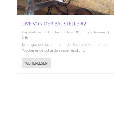
LIVE VON DER BAUSTELLE #2
Gepostet von
tophillkitchen
|
6. Nov. 2013
|
das Nähzimmer
|
3
Ja, es gibt sie noch immer – die Baustelle Kommendes
Wochenende sollte dann aber endlich...
WEITERLESEN