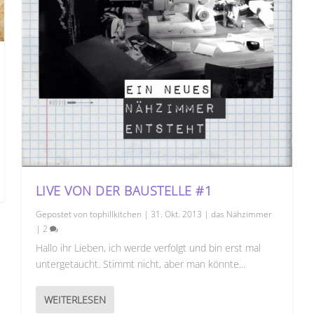
LIVE VON DER BAUSTELLE #1
Gepostet von
tophillkitchen
|
31. Okt. 2013
|
das Nähzimmer
|
2
Hallo ihr Lieben, ich werde verfolgt und bin erst mal
untergetaucht. Stimmt nicht, aber man könnte...
WEITERLESEN