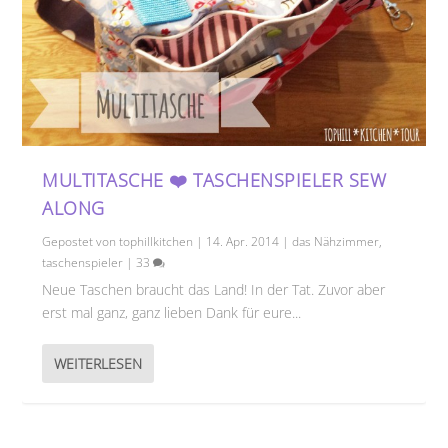
MULTITASCHE ❤️ TASCHENSPIELER SEW
ALONG
Gepostet von
tophillkitchen
|
14. Apr. 2014
|
das Nähzimmer
,
taschenspieler
|
33
Neue Taschen braucht das Land! In der Tat. Zuvor aber
erst mal ganz, ganz lieben Dank für eure...
WEITERLESEN