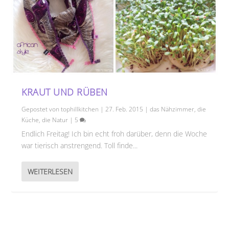
KRAUT UND RÜBEN
Gepostet von
tophillkitchen
|
27. Feb. 2015
|
das Nähzimmer
,
die
Küche
,
die Natur
|
5
Endlich Freitag! Ich bin echt froh darüber, denn die Woche
war tierisch anstrengend. Toll finde...
WEITERLESEN