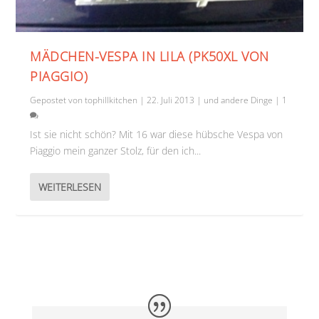
MÄDCHEN-VESPA IN LILA (PK50XL VON
PIAGGIO)
Gepostet von
tophillkitchen
|
22. Juli 2013
|
und andere Dinge
|
1
Ist sie nicht schön? Mit 16 war diese hübsche Vespa von
Piaggio mein ganzer Stolz, für den ich...
WEITERLESEN